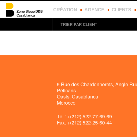
CRÉATION
AGENCE
CLIENTS
TRIER PAR CLIENT
9 Rue des Chardonnerets, Angle Ru
Pélicans
Oasis, Casablanca
Morocco
Tél : +(212) 522-77-69-69
Fax: +(212) 522-25-60-44