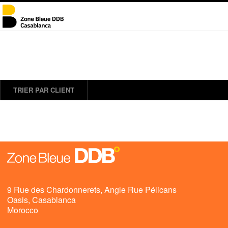
TRIER PAR CLIENT
9 Rue des Chardonnerets, Angle Rue Pélicans
Oasis, Casablanca
Morocco