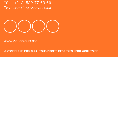
Tél : +(212) 522-77-69-69
Fax: +(212) 522-25-60-44
www.zonebleue.ma
© ZONEBLEUE DDB 2015 I TOUS DROITS RÉSERVÉS I
DDB WORLDWIDE